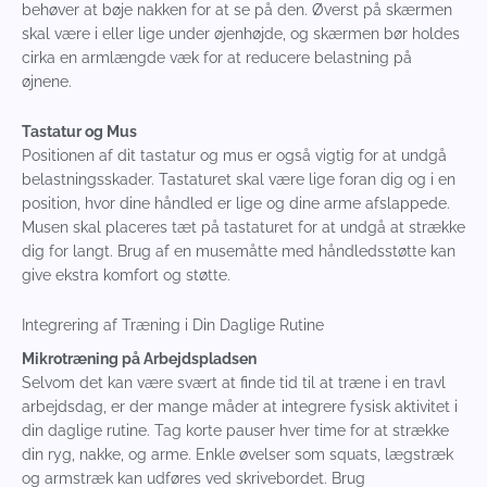
behøver at bøje nakken for at se på den. Øverst på skærmen
skal være i eller lige under øjenhøjde, og skærmen bør holdes
cirka en armlængde væk for at reducere belastning på
øjnene.
Tastatur og Mus
Positionen af dit tastatur og mus er også vigtig for at undgå
belastningsskader. Tastaturet skal være lige foran dig og i en
position, hvor dine håndled er lige og dine arme afslappede.
Musen skal placeres tæt på tastaturet for at undgå at strække
dig for langt. Brug af en musemåtte med håndledsstøtte kan
give ekstra komfort og støtte.
Integrering af Træning i Din Daglige Rutine
Mikrotræning på Arbejdspladsen
Selvom det kan være svært at finde tid til at træne i en travl
arbejdsdag, er der mange måder at integrere fysisk aktivitet i
din daglige rutine. Tag korte pauser hver time for at strække
din ryg, nakke, og arme. Enkle øvelser som squats, lægstræk
og armstræk kan udføres ved skrivebordet. Brug