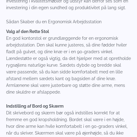
Investering i kvalitetsmøbler og udstyr kan derfor ses som en
investering i din egen sundhed og produktivitet på lang sigt.
Sådan Skaber du en Ergonomisk Arbejdsstation
Valg af den Rette Stol
En god kontorstol er grundlæggende for en ergonomisk
arbejdsstation. Den skal kunne justeres, så dine fødder hviler
fladt på gulvet, og dine knæ er i en 90-graders vinkel.
Lændestøtte er også vigtig, da det hjælper med at opretholde
rygsøjlens naturlige kurve. Sædets dybde og bredde skal
være passende, så du kan sidde komfortabelt med en lille
afstand mellem sædets kant og bagsiden af dine knæ.
Armlænene skal være justerbare og støtte dine arme, mens
dine skuldre er afslappede.
Indstilling af Bord og Skærm
Dit skrivebord og skærm bør også indstilles korrekt for at
fremme en god kropsholdning. Bordet skal være i en højde,
hvor dine arme kan hvile komfortabelt i en 90-graders vinkel,
når du skriver. Skærmen skal være på øjenhøjde, så du ikke