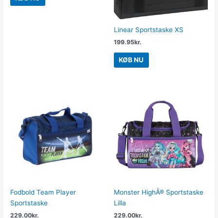
Linear Sportstaske XS
199.95
kr.
KØB NU
Fodbold Team Player
Monster HighÂ® Sportstaske
Sportstaske
Lilla
229.00
kr.
229.00
kr.