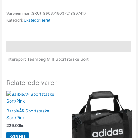
Varenummer (SKU):
8906719037218897417
Kategori:
Ukategoriseret
Beskrivelse
Intersport Teambag M II Sportstaske Sort
Relaterede varer
BarbieÂ® Sportstaske
Sort/Pink
229.00
kr.
KØB NU