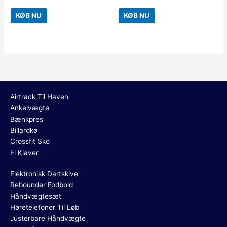
KØB NU
KØB NU
Airtrack Til Haven
Ankelvægte
Bænkpres
Billardkø
Crossfit Sko
El Klaver
Elektronisk Dartskive
Rebounder Fodbold
Håndvægtesæt
Høretelefoner Til Løb
Justerbare Håndvægte