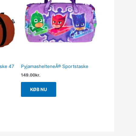
aske 47
PyjamashelteneÂ® Sportstaske
149.00
kr.
KØB NU