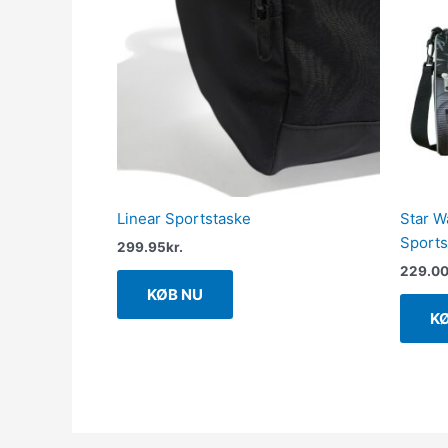
Linear Sportstaske
Star W
Sports
299.95
kr.
229.0
KØB NU
K