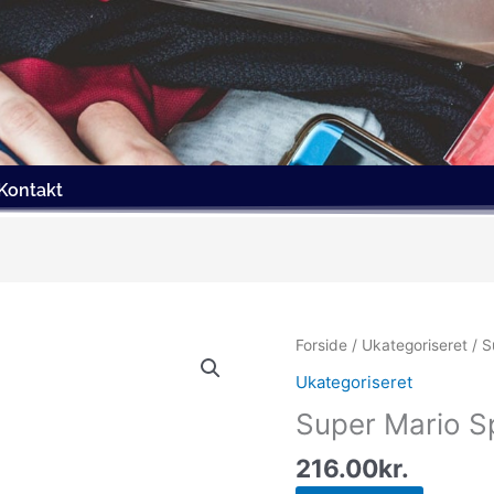
Kontakt
Forside
/
Ukategoriseret
/ S
Ukategoriseret
Super Mario S
216.00
kr.