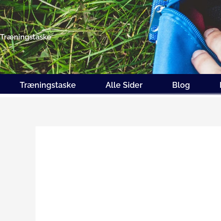
Gå
til
indholdet
Træningstaske
Træningstaske
Alle Sider
Blog