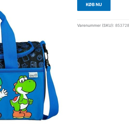
KØB NU
Varenummer (SKU):
85372