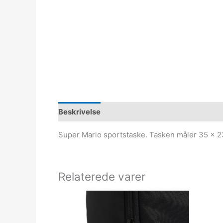
Beskrivelse
Super Mario sportstaske. Tasken måler 35 x 2
Relaterede varer