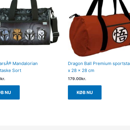
arsÂ® Mandalorian
Dragon Ball Premium sportst
taske Sort
x 28 x 28 cm
0
kr.
179.00
kr.
ØB NU
KØB NU