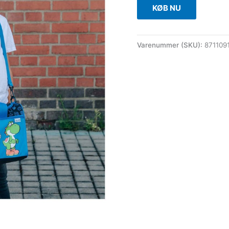
KØB NU
Varenummer (SKU):
871109