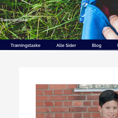
Gå
til
indholdet
Træningstaske
Træningstaske
Alle Sider
Blog