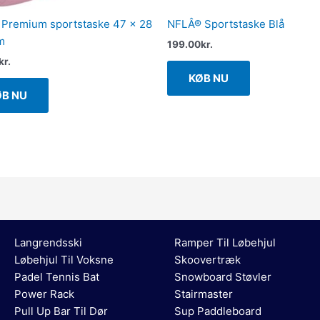
 Premium sportstaske 47 x 28
NFLÂ® Sportstaske Blå
m
199.00
kr.
kr.
KØB NU
ØB NU
Langrendsski
Ramper Til Løbehjul
Løbehjul Til Voksne
Skoovertræk
Padel Tennis Bat
Snowboard Støvler
Power Rack
Stairmaster
Pull Up Bar Til Dør
Sup Paddleboard