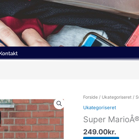
Kontakt
Forside
/
Ukategoriseret
/ S
Ukategoriseret
Super MarioÂ®
249.00
kr.