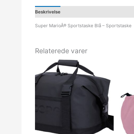
Beskrivelse
Super MarioÂ® Sportstaske Blå – Sportstaske
Relaterede varer