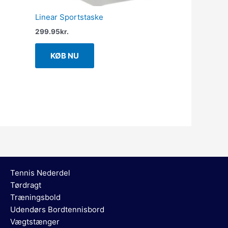
Linear Sportstaske
299.95
kr.
KØB NU
Tennis Nederdel
Tørdragt
Træningsbold
Udendørs Bordtennisbord
Vægtstænger