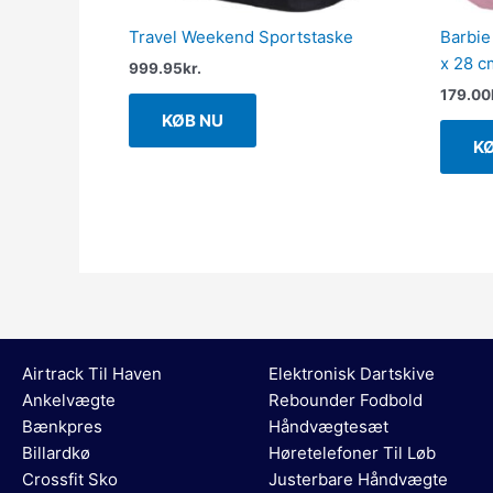
Travel Weekend Sportstaske
Barbie
x 28 c
999.95
kr.
179.00
KØB NU
K
Airtrack Til Haven
Elektronisk Dartskive
Ankelvægte
Rebounder Fodbold
Bænkpres
Håndvægtesæt
Billardkø
Høretelefoner Til Løb
Crossfit Sko
Justerbare Håndvægte