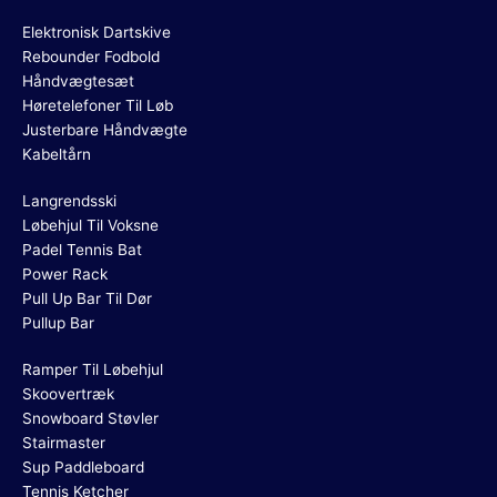
Elektronisk Dartskive
Rebounder Fodbold
Håndvægtesæt
Høretelefoner Til Løb
Justerbare Håndvægte
Kabeltårn
Langrendsski
Løbehjul Til Voksne
Padel Tennis Bat
Power Rack
Pull Up Bar Til Dør
Pullup Bar
Ramper Til Løbehjul
Skoovertræk
Snowboard Støvler
Stairmaster
Sup Paddleboard
Tennis Ketcher