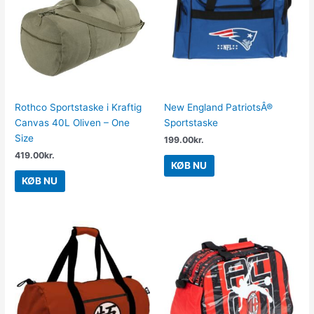
Rothco Sportstaske i Kraftig
New England PatriotsÂ®
Canvas 40L Oliven – One
Sportstaske
Size
199.00
kr.
419.00
kr.
KØB NU
KØB NU