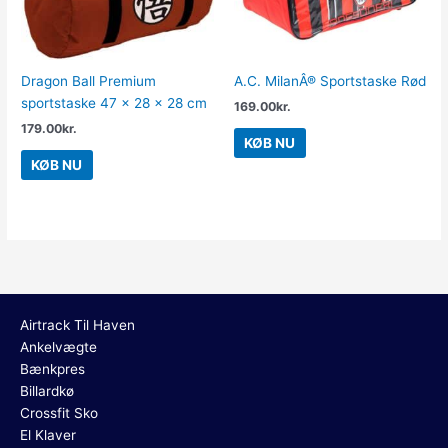
Dragon Ball Premium
A.C. MilanÂ® Sportstaske Rød
sportstaske 47 x 28 x 28 cm
169.00
kr.
179.00
kr.
KØB NU
KØB NU
Airtrack Til Haven
Ankelvægte
Bænkpres
Billardkø
Crossfit Sko
El Klaver