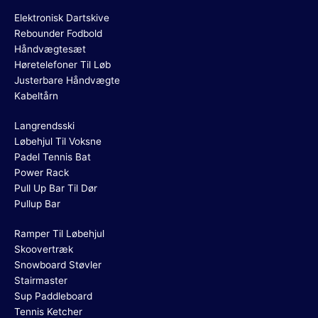
Elektronisk Dartskive
Rebounder Fodbold
Håndvægtesæt
Høretelefoner Til Løb
Justerbare Håndvægte
Kabeltårn
Langrendsski
Løbehjul Til Voksne
Padel Tennis Bat
Power Rack
Pull Up Bar Til Dør
Pullup Bar
Ramper Til Løbehjul
Skoovertræk
Snowboard Støvler
Stairmaster
Sup Paddleboard
Tennis Ketcher