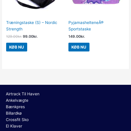
Træningstaske (S) – Nordic
PyjamashelteneÂ®
Strength
Sportstaske
129.00
kr.
99.00
kr.
149.00
kr.
KØB NU
KØB NU
Airtrack Til Haven
Ankelvægte
Bænkpres
Billardkø
Crossfit Sko
El Klaver