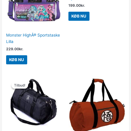
199.00
kr.
KØB NU
Monster HighÂ® Sportstaske
Lilla
229.00
kr.
KØB NU
Den
Den
oprindelige
aktuelle
Tilbud!
Tilbud!
pris
pris
var:
er:
129.00kr..
99.00kr..