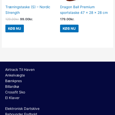
Træningstaske (S) – Nordic
Dragon Ball Premium
Strength
sportstaske 47 x 28 x 28 cm
129.00
kr.
99.00
kr.
179.00
kr.
KØB NU
KØB NU
Airtrack Til Haven
Ankelvægte
Bænkpres
Billardkø
Crossfit Sko
El Klaver
Elektronisk Dartskive
Rebounder Fodbold