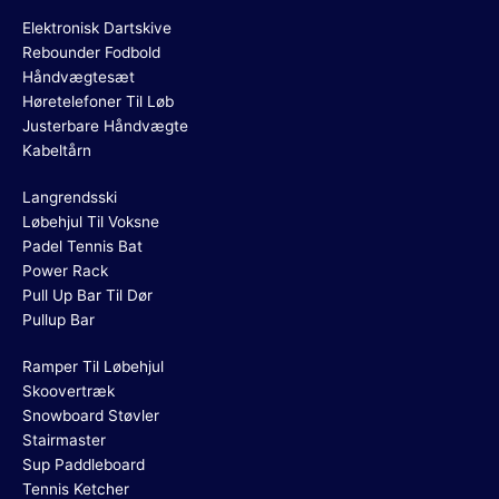
Elektronisk Dartskive
Rebounder Fodbold
Håndvægtesæt
Høretelefoner Til Løb
Justerbare Håndvægte
Kabeltårn
Langrendsski
Løbehjul Til Voksne
Padel Tennis Bat
Power Rack
Pull Up Bar Til Dør
Pullup Bar
Ramper Til Løbehjul
Skoovertræk
Snowboard Støvler
Stairmaster
Sup Paddleboard
Tennis Ketcher