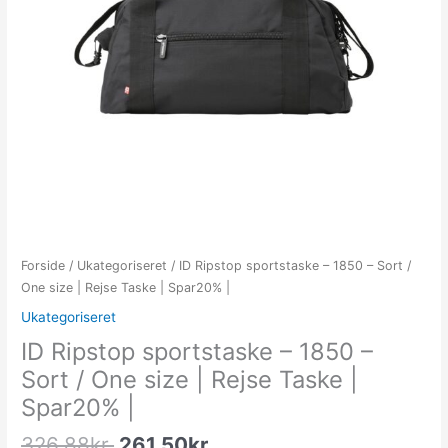
Forside
/
Ukategoriseret
/ ID Ripstop sportstaske – 1850 – Sort /
One size | Rejse Taske | Spar20% |
Ukategoriseret
ID Ripstop sportstaske – 1850 –
Sort / One size | Rejse Taske |
Spar20% |
326.88
kr.
261.50
kr.