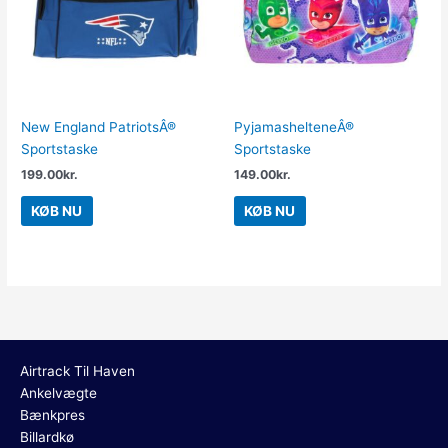
New England PatriotsÂ®
PyjamashelteneÂ®
Sportstaske
Sportstaske
199.00
kr.
149.00
kr.
KØB NU
KØB NU
Airtrack Til Haven
Ankelvægte
Bænkpres
Billardkø