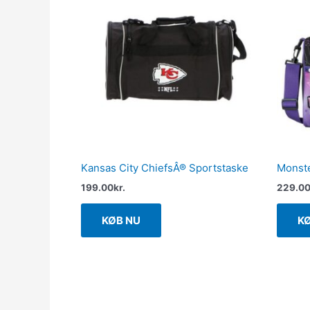
Kansas City ChiefsÂ® Sportstaske
Monste
199.00
kr.
229.0
KØB NU
K