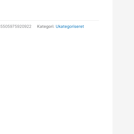
85505975920922
Kategori:
Ukategoriseret