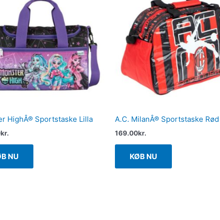
r HighÂ® Sportstaske Lilla
A.C. MilanÂ® Sportstaske Rød
0
kr.
169.00
kr.
ØB NU
KØB NU