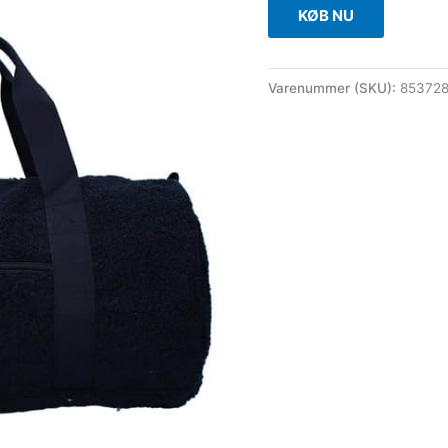
KØB NU
Varenummer (SKU):
85372