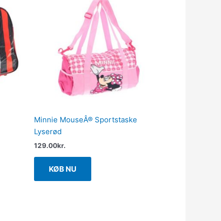
Minnie MouseÂ® Sportstaske
Lyserød
129.00
kr.
KØB NU