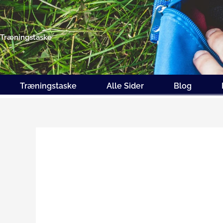
Gå
til
indholdet
Træningstaske
Træningstaske
Alle Sider
Blog