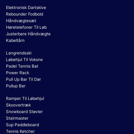
Elektronisk Dartskive
Rebounder Fodbold
Håndvægtesæt
Høretelefoner Til Løb
Justerbare Håndvægte
Kabeltårn
Langrendsski
Løbehjul Til Voksne
Padel Tennis Bat
Power Rack
Pull Up Bar Til Dør
Pullup Bar
Ramper Til Løbehjul
Skoovertræk
Snowboard Støvler
Stairmaster
Sup Paddleboard
Tennis Ketcher