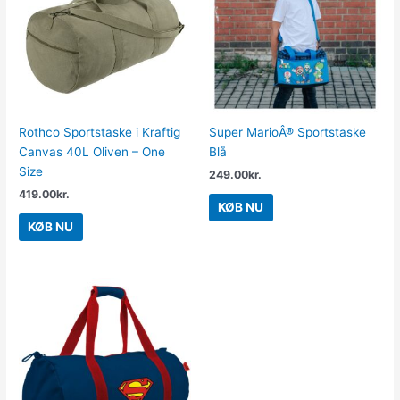
Rothco Sportstaske i Kraftig
Super MarioÂ® Sportstaske
Canvas 40L Oliven – One
Blå
Size
249.00
kr.
419.00
kr.
KØB NU
KØB NU