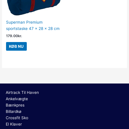
Superman Premium
sportstaske 47 x 28 x 28 cm
179.00
kr.
KØB NU
Airtrack Til Haven
Ankelvægte
Bænkpres
Billardkø
Crossfit Sko
El Klaver