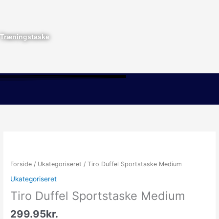
Gå
til
indholdet
Træningstaske
Menu
Forside
/
Ukategoriseret
/ Tiro Duffel Sportstaske Medium
Ukategoriseret
Tiro Duffel Sportstaske Medium
299.95
kr.