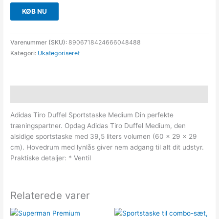
KØB NU
Varenummer (SKU):
8906718424666048488
Kategori:
Ukategoriseret
Beskrivelse
Adidas Tiro Duffel Sportstaske Medium Din perfekte
træningspartner. Opdag Adidas Tiro Duffel Medium, den
alsidige sportstaske med 39,5 liters volumen (60 x 29 x 29
cm). Hovedrum med lynlås giver nem adgang til alt dit udstyr.
Praktiske detaljer: * Ventil
Relaterede varer
Den
Den
oprindelige
aktuelle