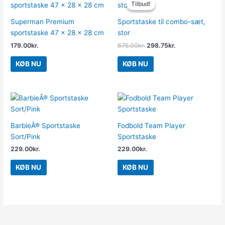
Tilbud!
Tilbud!
pris
pris
var:
er:
Superman Premium
Sportstaske til combo-sæt,
675.00kr..
298.75kr..
sportstaske 47 x 28 x 28 cm
stor
179.00
kr.
675.00
kr.
298.75
kr.
KØB NU
KØB NU
BarbieÂ® Sportstaske
Fodbold Team Player
Sort/Pink
Sportstaske
229.00
kr.
229.00
kr.
KØB NU
KØB NU